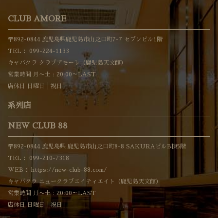
CLUB AMORE
〒892-0844 鹿児島県鹿児島市山之口町7-7 セブンビル1階
TEL：
099-224-1133
キャバクラ クラブアモーレ（鹿児島天文館）
営業時間 月〜土 : 20:00～LAST
店休日 日曜日│祝日
系列店
NEW CLUB 88
〒892-0844 鹿児島県 鹿児島市山之口町8-8 SAKURAビルB棟5階
TEL：
099-210-7318
WEB：
https://new-club-88.com/
キャバクラ ニュークラブエイティエイト（鹿児島天文館）
営業時間 月〜土 : 20:00～LAST
店休日 日曜日│祝日