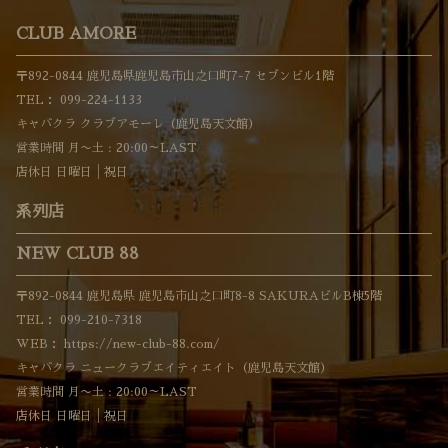
CLUB AMORE
〒892-0844 鹿児島県鹿児島市山之口町7-7 セブンビル1階
TEL：
099-224-1133
キャバクラ クラブアモーレ（鹿児島天文館）
営業時間 月〜土 : 20:00～LAST
店休日 日曜日│祝日
系列店
NEW CLUB 88
〒892-0844 鹿児島県 鹿児島市山之口町8-8 SAKURAビルB棟5階
TEL：
099-210-7318
WEB：
https://new-club-88.com/
キャバクラ ニュークラブエイティエイト（鹿児島天文館）
営業時間 月〜土 : 20:00～LAST
店休日 日曜日│祝日