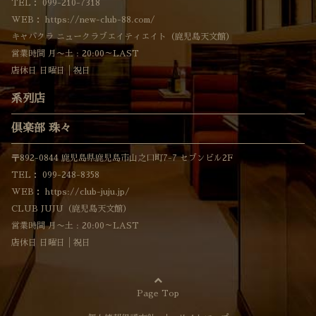
TEL：
099-210-7318
WEB：
https://new-club-88.com/
キャバクラ ニュークラブエイティエイト（鹿児島天文館）
営業時間 月〜土 : 20:00～LAST
店休日 日曜日│祝日
系列店
倶楽部 珠々
〒892-0844 鹿児島県鹿児島市山之口町7-7 セブンビル2F
TEL：
099-248-8358
WEB：
https://club-juju.jp/
CLUB JUJU（鹿児島天文館）
営業時間 月〜土 : 20:00～LAST
店休日 日曜日│祝日
Page Top